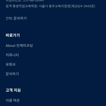
사업자번호: 555-88-02447
원격 평생직업교육학원: 서울시 동부교육지원청(제2024-3443호)
문의하기
컨택:
바로가기
About 잔재미코딩
커뮤니티
유튜브
문의하기
고객 지원
이용 약관