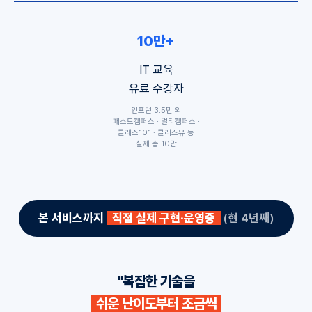
10만+
IT 교육
유료 수강자
인프런 3.5만 외
패스트캠퍼스 · 멀티캠퍼스 ·
클래스101 · 클래스유 등
실제 총 10만
본 서비스까지
직접 실제 구현·운영중
(현 4년째)
"복잡한 기술을
쉬운 난이도부터 조금씩