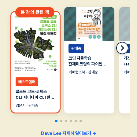
본 강의 관련 책
판매중
판매중
코딩 자율학습
가장 빠
잔재미코딩의 파이썬
Flask 
데이터 분석 입문
레퍼런스북 · 판매중
레퍼런스
베스트셀러
클로드 코드·코덱스
CLI·제미나이 CLI 완전
활용법
입문서 · 판매중
Dave Lee 자세히 알아보기 →